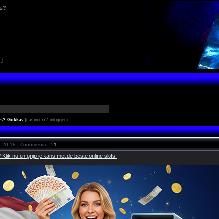
сь?
]
rs? Gokkas
(casino 777 inloggen)
6, 20:18 | Сообщение #
1
 Klik nu en grijp je kans met de beste online slots!