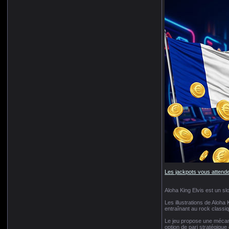
Les jackpots vous attenden
Aloha King Elvis est un sl
Les illustrations de Aloh
entraînant au rock classi
Le jeu propose une mécani
option de pari stratégiqu