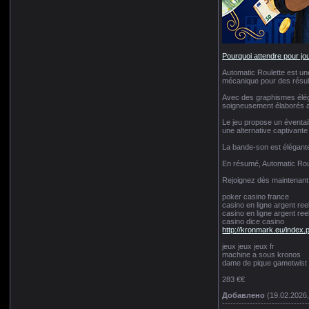
Pourquoi attendre pour jo
Automatic Roulette est un
mécanique pour des résult
Avec des graphismes élégan
soigneusement élaborés aj
Le jeu propose un éventail
une alternative captivante à
La bande-son est élégante
En résumé, Automatic Roule
Rejoignez dès maintenant 
poker casino france
casino en ligne argent re
casino en ligne argent ree
casino dice casino
http://kronmark.eu/index.p.
jeux jeux jeux fr
machine a sous kronos
dame de pique gametwist
283 €€
Добавлено
(19.02.2026,
-------------------------------