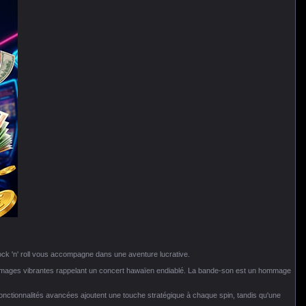
 rock 'n' roll vous accompagne dans une aventure lucrative.
es images vibrantes rappelant un concert hawaïen endiablé. La bande-son est un hommage
onctionnalités avancées ajoutent une touche stratégique à chaque spin, tandis qu'une