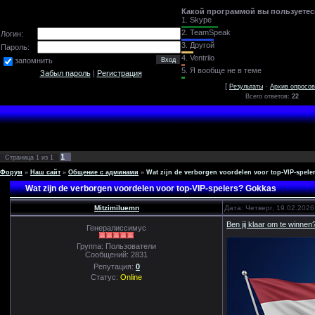
Какой программой вы пользуете
1.
Skype
2.
TeamSpeak
Логин:
3.
Другой
Пароль:
4.
Ventrilo
запомнить
5.
Я вообще не в теме
Забыл пароль
|
Регистрация
[
·
Результаты
Архив опросов
Всего ответов:
22
1
Страница
1
из
1
Форум
»
Наш сайт
»
Общение с админами
»
Wat zijn de verborgen voordelen voor top-VIP-spele
Wat zijn de verborgen voordelen voor top-VIP-spelers? Gokkas
Mitzimiluemn
Дата: Четверг, 19.02.202
Ben jij klaar om te winnen?
Генералиссимус
Группа: Пользователи
Сообщений:
2831
Репутация:
0
Статус:
Online