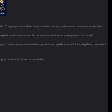
ide. Conçue pour accélérer le rythme des parties, cette version assure une précision
s expérimentés à la recherche de sessions rapides et stratégiques. Les détails
égies. La mécanique automatisée garantit une rapidité et une fluidité inégalées, proposant
pour sa rapidité et son accessibilité.