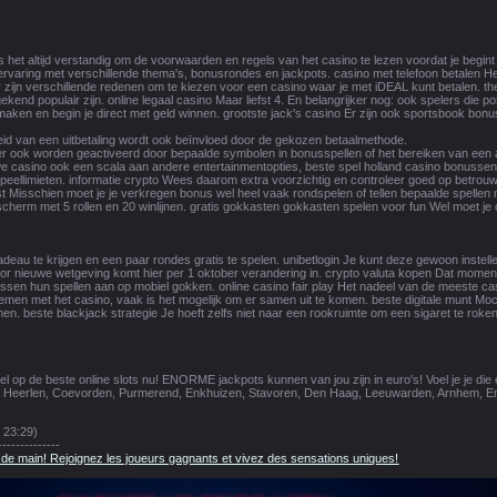
s het altijd verstandig om de voorwaarden en regels van het casino te lezen voordat je begint
 ervaring met verschillende thema's, bonusrondes en jackpots. casino met telefoon betalen H
Er zijn verschillende redenen om te kiezen voor een casino waar je met iDEAL kunt betalen.
gekend populair zijn. online legaal casino Maar liefst 4. En belangrijker nog: ook spelers die p
aken en begin je direct met geld winnen. grootste jack's casino Er zijn ook sportsbook bonusse
eid van een uitbetaling wordt ook beïnvloed door de gekozen betaalmethode.
r ook worden geactiveerd door bepaalde symbolen in bonusspellen of het bereiken van een a
we casino ook een scala aan andere entertainmentopties, beste spel holland casino bonusse
peellimieten. informatie crypto Wees daarom extra voorzichtig en controleer goed op betrouw
ast Misschien moet je je verkregen bonus wel heel vaak rondspelen of tellen bepaalde spelle
erm met 5 rollen en 20 winlijnen. gratis gokkasten gokkasten spelen voor fun Wel moet je om t
adeau te krijgen en een paar rondes gratis te spelen. unibetlogin Je kunt deze gewoon instell
r nieuwe wetgeving komt hier per 1 oktober verandering in. crypto valuta kopen Dat moment
sen hun spellen aan op mobiel gokken. online casino fair play Het nadeel van de meeste casi
e nemen met het casino, vaak is het mogelijk om er samen uit te komen. beste digitale munt M
en. beste blackjack strategie Je hoeft zelfs niet naar een rookruimte om een sigaret te roke
l op de beste online slots nu! ENORME jackpots kunnen van jou zijn in euro's! Voel je je die 
n Heerlen, Coevorden, Purmerend, Enkhuizen, Stavoren, Den Haag, Leeuwarden, Arnhem, Emm
 23:29)
--------------
e de main! Rejoignez les joueurs gagnants et vivez des sensations uniques!