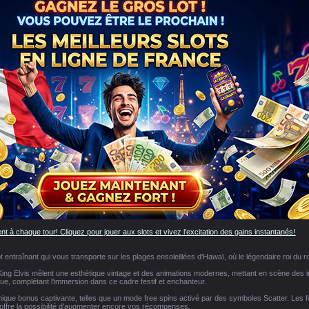
t à chaque tour! Cliquez pour jouer aux slots et vivez l'excitation des gains instantanés!
ot entraînant qui vous transporte sur les plages ensoleillées d'Hawaï, où le légendaire roi du
a King Elvis mêlent une esthétique vintage et des animations modernes, mettant en scène d
que, complétant l'immersion dans ce cadre festif et enchanteur.
que bonus captivante, telles que un mode free spins activé par des symboles Scatter. Les f
e offre la possibilité d'augmenter encore vos récompenses.