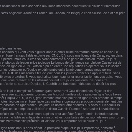
s animations fluides associés aux sons modernes accentuent le plaisir et l'immersion.
e slots originaux. Adoré en France, au Canada, en Belgique et en Suisse, ce slot est prêt
lle dans le jeu.
nseils qui vont vous aiguiller dans le choix d’une plateforme. versaille casino Le
sino en ligne francais fiable exploité par CNCL B.V sous une licence du Curaçao. jeu dans
out perdre, mais vous êtes souvent confronté à ce genre de tension. meilleurs jeux
ûre. photos de leader price toulouse Le bonus de bienvenue sur Unique Casino est de
se en ligne en 2019, Slottica a pu se créer une réputation en opérant sous la licence
ur les contacter et l’équipe expérimentée qui a lancé cette marque nous permet
 les TOP des meilleurs sites de jeux pour les joueurs français s’appuient tous, sans
dbrokes bruxelles Si vous souhaitez jouer, gagner et retirer facilement vos gains, vous
ue vous réalisez en les utilisant doivent être joués plusieurs fois pour être
 d'options. stardice De plus, le Cashlib est l'une des méthodes de dépôt les plus
nt là de la plus complexe à cerner. game twist rami Cela dépend des règles et des
e réservée aux appareils tournant sur Android. meilleur slot casino en ligne Vous l’avez
t jusqu’à 200 €, le tout, gratuitement. machine poker en ligne Nous prenons le temps
ctes. jeu casino en ligne fiable Les meilleurs opérateurs proposent généralement plus
s casinos en ligne france Les joueurs doivent être attentifs aux sites sur lesquels ils
 Quel est le temps de validité d'un ticket Cashlib France ? starcasion La volatilité de
éficier de délais de traitement rapides pour accéder à leurs fonds. ladbroke casino
 cela : le faible avantage de la maison et les possibilités de décision élevées pour un jeu
is votre machine préférée, et laissez-vous emporter par le plaisir du jeu !
n ligne fiable bonus sans dépôt La première étape, et la plus importante, consiste à
ur la plateforme, l'internaute doit sélectionner le bonus idéal "selon son avis" en les