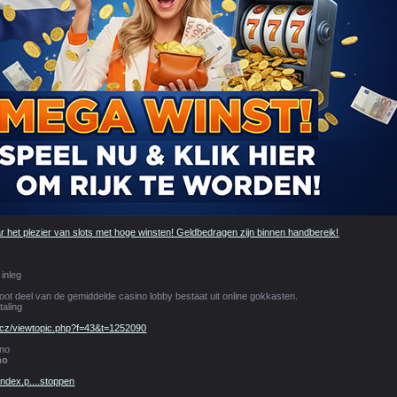
 het plezier van slots met hoge winsten! Geldbedragen zijn binnen handbereik!
 inleg
root deel van de gemiddelde casino lobby bestaat uit online gokkasten.
taling
b.cz/viewtopic.php?f=43&t=1252090
ino
no
index.p....stoppen